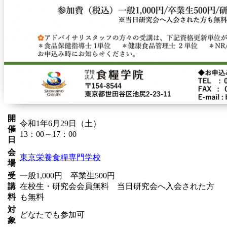
開
令和1年6月29日（土）
催
13：00～17：00
日
会
東京栄養食糧専門学校
場
受
一般1,000円 卒業生500円
講
在校生・研究会会員無料 当日研究会へ入会された方
料
も無料
対
どなたでも参加可
象