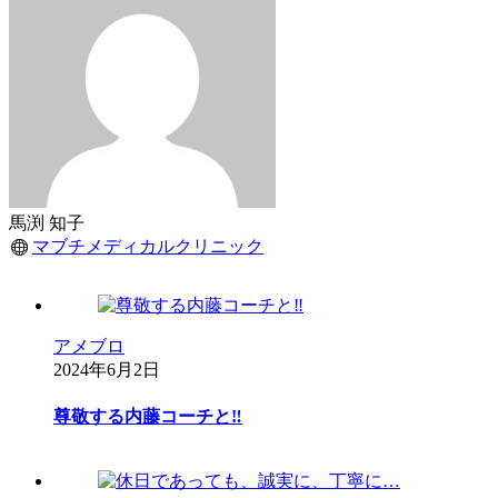
馬渕 知子
マブチメディカルクリニック
アメブロ
2024年6月2日
尊敬する内藤コーチと‼︎