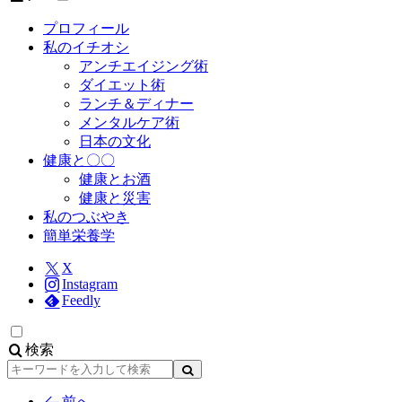
プロフィール
私のイチオシ
アンチエイジング術
ダイエット術
ランチ＆ディナー
メンタルケア術
日本の文化
健康と〇〇
健康とお酒
健康と災害
私のつぶやき
簡単栄養学
X
Instagram
Feedly
検索
検
索
前へ