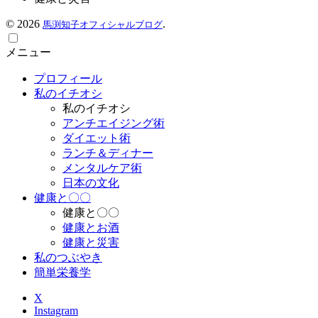
©
2026
.
馬渕知子オフィシャルブログ
メニュー
プロフィール
私のイチオシ
私のイチオシ
アンチエイジング術
ダイエット術
ランチ＆ディナー
メンタルケア術
日本の文化
健康と〇〇
健康と〇〇
健康とお酒
健康と災害
私のつぶやき
簡単栄養学
X
Instagram