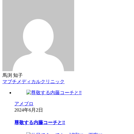
馬渕 知子
マブチメディカルクリニック
アメブロ
2024年6月2日
尊敬する内藤コーチと‼︎