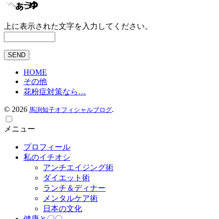
上に表示された文字を入力してください。
HOME
その他
花粉症対策なら…
©
2026
.
馬渕知子オフィシャルブログ
メニュー
プロフィール
私のイチオシ
アンチエイジング術
ダイエット術
ランチ＆ディナー
メンタルケア術
日本の文化
健康と〇〇