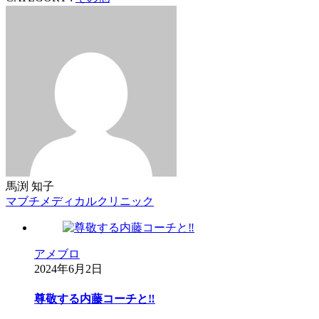
馬渕 知子
マブチメディカルクリニック
アメブロ
2024年6月2日
尊敬する内藤コーチと‼︎