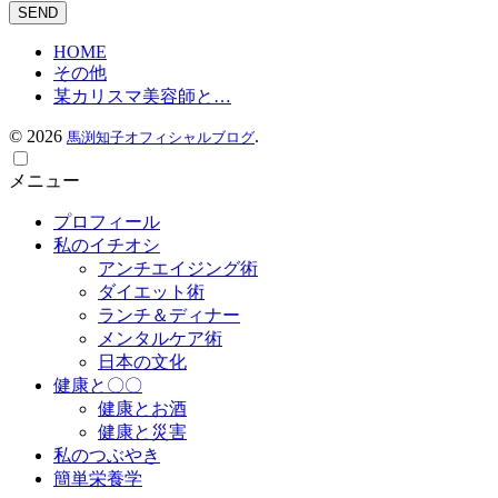
HOME
その他
某カリスマ美容師と…
©
2026
.
馬渕知子オフィシャルブログ
メニュー
プロフィール
私のイチオシ
アンチエイジング術
ダイエット術
ランチ＆ディナー
メンタルケア術
日本の文化
健康と〇〇
健康とお酒
健康と災害
私のつぶやき
簡単栄養学