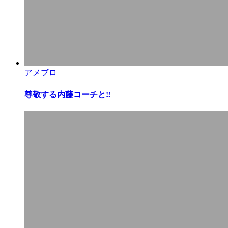
アメブロ
尊敬する内藤コーチと‼︎