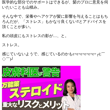
医学的な部分でのサポートはできるが、髪のプロに意見を伺
いたいことも山積み。
そんな中で、栄養やヘアケアが髪に影響を与えることはもち
ろんだが、「ストレス」もかなり良くない‼︎とアドバイスを
頂くことが多い。
私の頭皮にもストレスの影が…、と。
ストレス。
感じていないようで、感じているのかもε=ε=ε=ε=ε=ε=┌(;￣
◇￣)┘