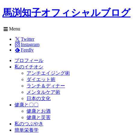
馬渕知子オフィシャルブログ
Menu
Twitter
Instagram
Feedly
プロフィール
私のイチオシ
アンチエイジング術
ダイエット術
ランチ＆ディナー
メンタルケア術
日本の文化
健康と〇〇
健康とお酒
健康と災害
私のつぶやき
簡単栄養学