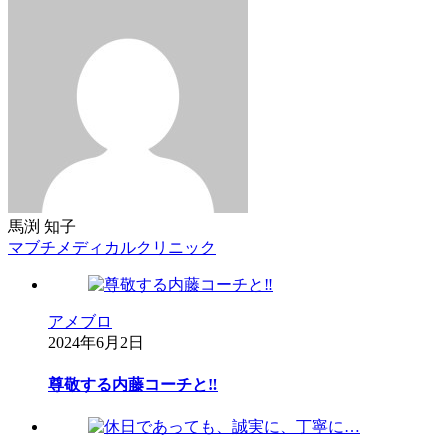
馬渕 知子
マブチメディカルクリニック
アメブロ
2024年6月2日
尊敬する内藤コーチと‼︎