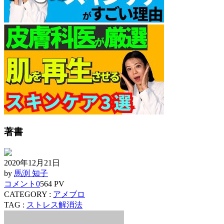
著書
2020年12月21日
by
馬渕 知子
コメント
0
564 PV
CATEGORY :
アメブロ
TAG :
ストレス解消法