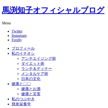
馬渕知子オフィシャルブログ
Menu
Twitter
Instagram
Feedly
プロフィール
私のイチオシ
アンチエイジング術
ダイエット術
ランチ＆ディナー
メンタルケア術
日本の文化
健康と〇〇
健康とお酒
健康と災害
私のつぶやき
簡単栄養学