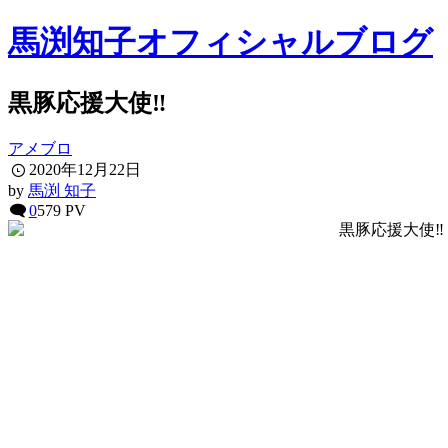
馬渕知子オフィシャルブログ
黒豚応援大使‼︎
アメブロ
2020年12月22日
by
馬渕 知子
0
579 PV