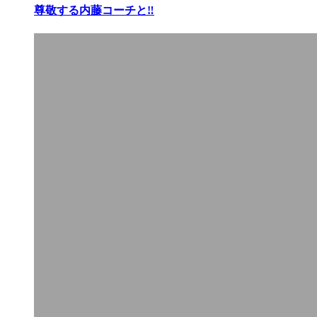
尊敬する内藤コーチと‼︎