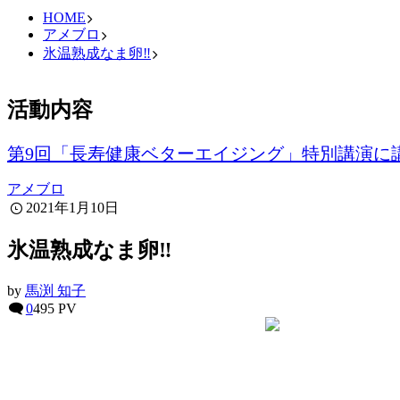
HOME
アメブロ
氷温熟成なま卵‼︎
活動内容
第9回「長寿健康ベターエイジング」特別講演に
アメブロ
2021年1月10日
氷温熟成なま卵‼︎
by
馬渕 知子
0
495 PV