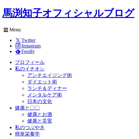
馬渕知子オフィシャルブログ
Menu
Twitter
Instagram
Feedly
プロフィール
私のイチオシ
アンチエイジング術
ダイエット術
ランチ＆ディナー
メンタルケア術
日本の文化
健康と〇〇
健康とお酒
健康と災害
私のつぶやき
簡単栄養学