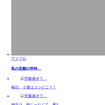
アメブロ
私の念願の学科…
毎日、１度はコンビニ？！
納豆は、朝じゃなくて、夜‼︎