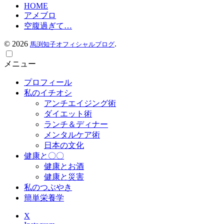
HOME
アメブロ
空腹過ぎて…
©
2026
.
馬渕知子オフィシャルブログ
メニュー
プロフィール
私のイチオシ
アンチエイジング術
ダイエット術
ランチ＆ディナー
メンタルケア術
日本の文化
健康と〇〇
健康とお酒
健康と災害
私のつぶやき
簡単栄養学
X