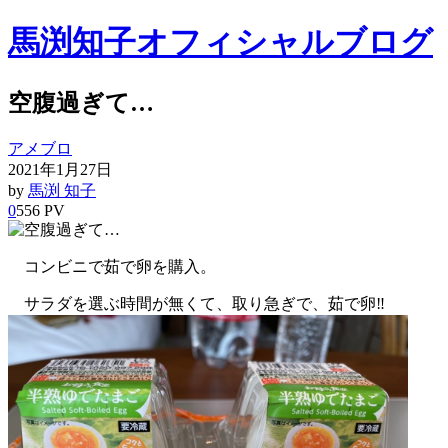
馬渕知子オフィシャルブログ
空腹過ぎて…
アメブロ
2021年1月27日
by
馬渕 知子
0
556 PV
コンビニで茹で卵を購入。
サラダを選ぶ時間が無くて、取り急ぎで、茹で卵‼︎