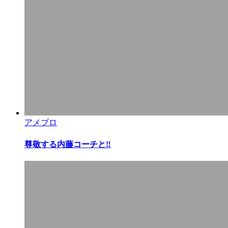
アメブロ
尊敬する内藤コーチと‼︎