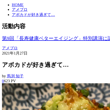
HOME
アメブロ
アボカドが好き過ぎて…
活動内容
第9回「長寿健康ベターエイジング」特別講演に
アメブロ
2021年1月27日
アボカドが好き過ぎて…
by
馬渕 知子
0
623 PV