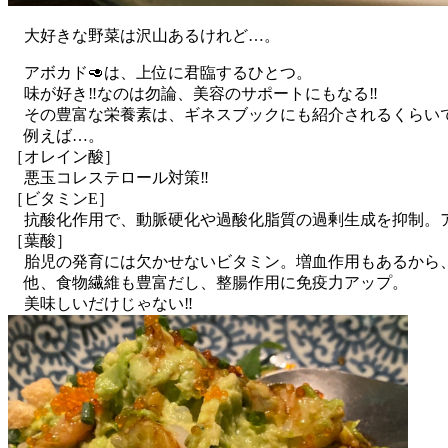
大好きな野菜は沢山あるけれど…。
アボカド🥑は、上位に君臨するひとつ。
味が好き‼︎なのは勿論、美容のサポートにもなる‼︎
その豊富な栄養素は、ギネスブックにも紹介されるくらい
例えば…。
［オレイン酸］
悪玉コレステロール対策‼︎
［ビタミンE］
抗酸化作用で、動脈硬化や過酸化脂質の過剰生成を抑制。ア
［葉酸］
胎児の発育には欠かせないビタミン。増血作用もあるから、
他、食物繊維も豊富だし、整腸作用に免疫力アップ。
美味しいだけじゃない‼︎