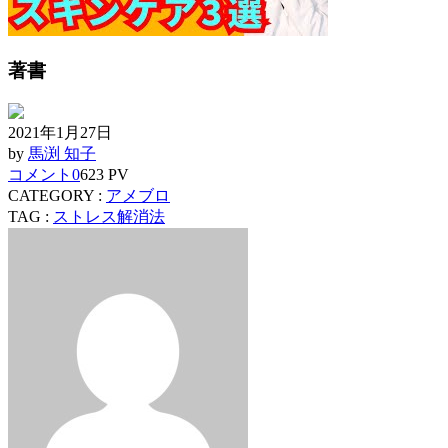
著書
2021年1月27日
by
馬渕 知子
コメント
0
623 PV
CATEGORY :
アメブロ
TAG :
ストレス解消法