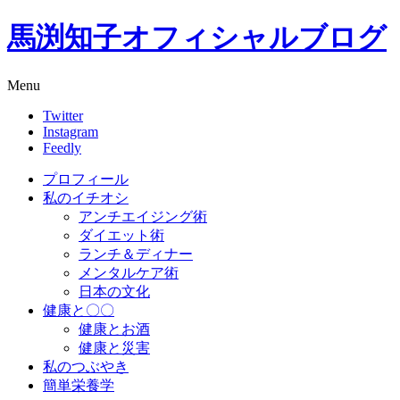
馬渕知子オフィシャルブログ
Menu
Twitter
Instagram
Feedly
プロフィール
私のイチオシ
アンチエイジング術
ダイエット術
ランチ＆ディナー
メンタルケア術
日本の文化
健康と〇〇
健康とお酒
健康と災害
私のつぶやき
簡単栄養学