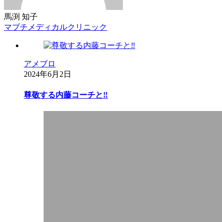
馬渕 知子
マブチメディカルクリニック
アメブロ
2024年6月2日
尊敬する内藤コーチと‼︎