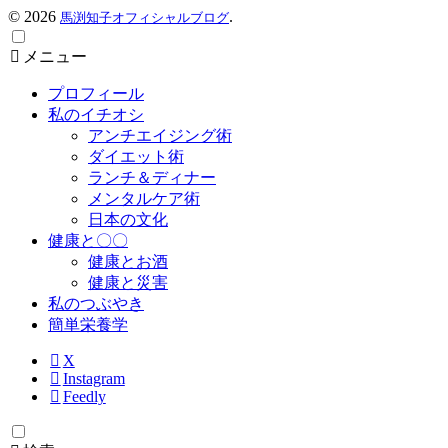
©
2026
.
馬渕知子オフィシャルブログ
メニュー
プロフィール
私のイチオシ
アンチエイジング術
ダイエット術
ランチ＆ディナー
メンタルケア術
日本の文化
健康と〇〇
健康とお酒
健康と災害
私のつぶやき
簡単栄養学
X
Instagram
Feedly