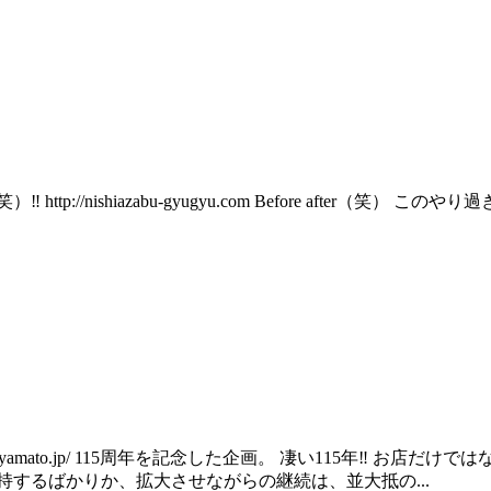
://nishiazabu-gyugyu.com Before after（笑
shi-yamato.jp/ 115周年を記念した企画。 凄い115年‼︎
するばかりか、拡大させながらの継続は、並大抵の...