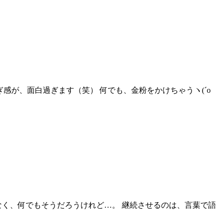
） このやり過ぎ感が、面白過ぎます（笑） 何でも、金粉をかけちゃうヽ(´o
 お店だけではなく、何でもそうだろうけれど…。 継続させるのは、言葉で語