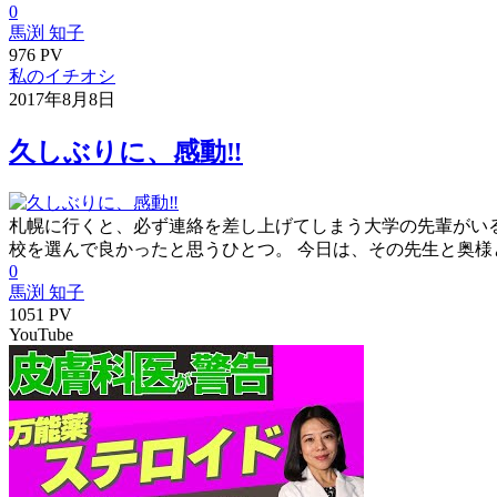
0
馬渕 知子
976 PV
私のイチオシ
2017年8月8日
久しぶりに、感動‼︎
札幌に行くと、必ず連絡を差し上げてしまう大学の先輩がいる
校を選んで良かったと思うひとつ。 今日は、その先生と奥様と
0
馬渕 知子
1051 PV
YouTube