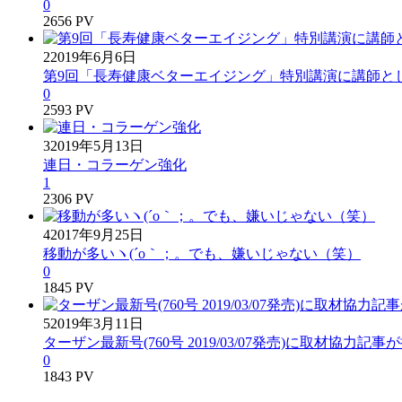
0
2656 PV
2
2019年6月6日
第9回「長寿健康ベターエイジング」特別講演に講師と
0
2593 PV
3
2019年5月13日
連日・コラーゲン強化
1
2306 PV
4
2017年9月25日
移動が多いヽ(´o｀；。でも、嫌いじゃない（笑）
0
1845 PV
5
2019年3月11日
ターザン最新号(760号 2019/03/07発売)に取材協力
0
1843 PV