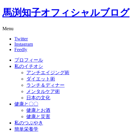
馬渕知子オフィシャルブログ
Menu
Twitter
Instagram
Feedly
プロフィール
私のイチオシ
アンチエイジング術
ダイエット術
ランチ＆ディナー
メンタルケア術
日本の文化
健康と〇〇
健康とお酒
健康と災害
私のつぶやき
簡単栄養学