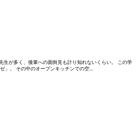
先生が多く、後輩への面倒見も計り知れないくらい。 この学
」。 その中のオープンキッチンでの空...