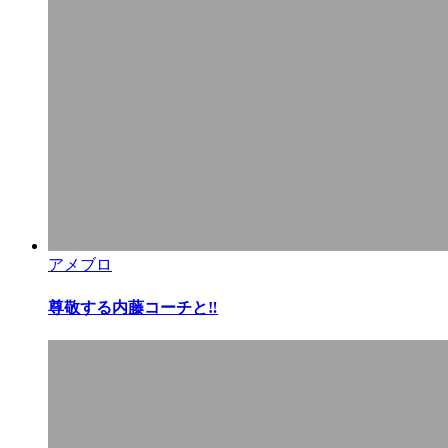
アメブロ
尊敬する内藤コーチと‼︎