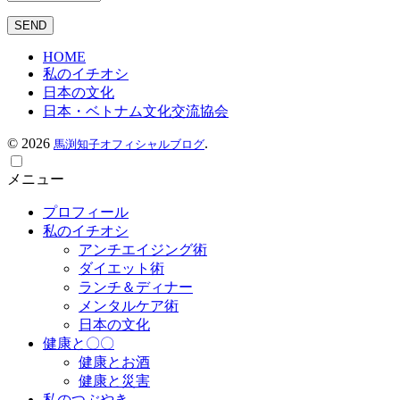
HOME
私のイチオシ
日本の文化
日本・ベトナム文化交流協会
©
2026
.
馬渕知子オフィシャルブログ
メニュー
プロフィール
私のイチオシ
アンチエイジング術
ダイエット術
ランチ＆ディナー
メンタルケア術
日本の文化
健康と〇〇
健康とお酒
健康と災害
私のつぶやき