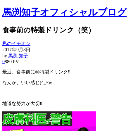
馬渕知子オフィシャルブログ
食事前の特製ドリンク（笑）
私のイチオシ
2017年9月8日
by
馬渕 知子
0
880 PV
最近、食事前に㊙︎特製ドリンク‼︎
なんか、いい感じ(^_^)v
地道な努力が大切‼︎