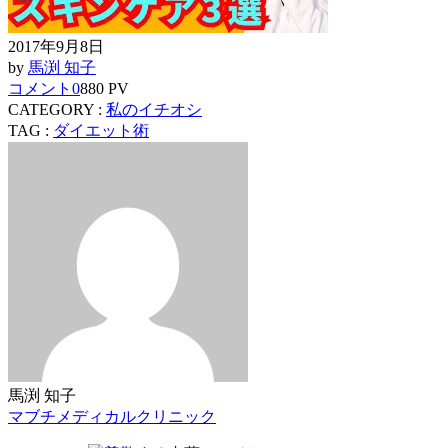
2017年9月8日
by
馬渕 知子
コメント
0
880 PV
CATEGORY :
私のイチオシ
TAG :
ダイエット術
馬渕 知子
マブチメディカルクリニック