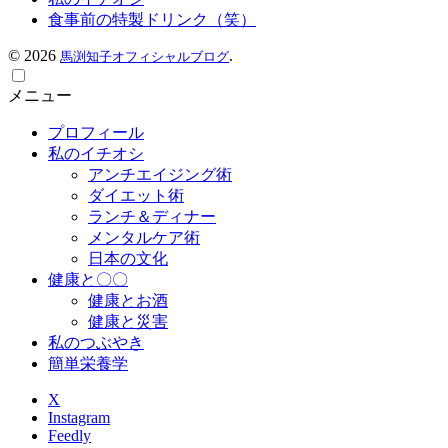
食事前の特製ドリンク（笑）
©
2026
.
馬渕知子オフィシャルブログ
メニュー
プロフィール
私のイチオシ
アンチエイジング術
ダイエット術
ランチ＆ディナー
メンタルケア術
日本の文化
健康と〇〇
健康とお酒
健康と災害
私のつぶやき
簡単栄養学
X
Instagram
Feedly