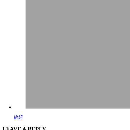
継続
LEAVE A REPLY