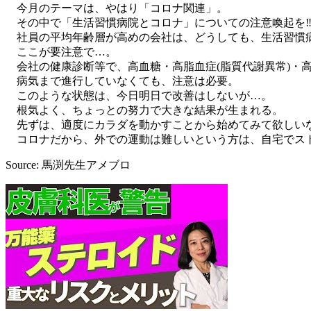
今月のテーマは、やはり「コロナ関連」。
その中で「生活習慣病院とコロナ」についての注意喚起を‼
社員の平均年齢層が高めの会社は、どうしても、生活習慣
ここが要注意で…。
会社の健康診断等で、高血糖・高脂血症(脂質代謝異常)・
病気まで進行していなくても、注意は必要。
このような状態は、今日明日で改善はしないが…。
根気よく、ちょっとの努力で大きな結果が生まれる。
先ずは、適度にカラダを動かすことから始めてみて欲しい
コロナだから、外での運動は難しいという方は、自宅でスト
Source: 馬渕先生アメブロ