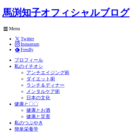
馬渕知子オフィシャルブログ
Menu
Twitter
Instagram
Feedly
プロフィール
私のイチオシ
アンチエイジング術
ダイエット術
ランチ＆ディナー
メンタルケア術
日本の文化
健康と〇〇
健康とお酒
健康と災害
私のつぶやき
簡単栄養学