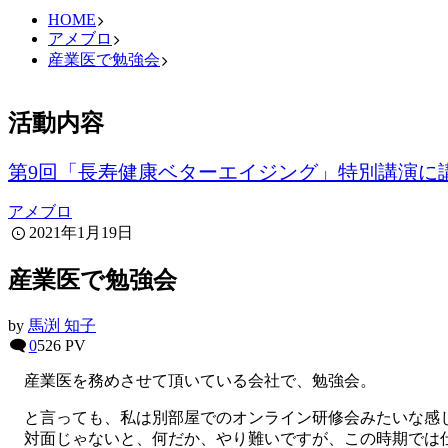
HOME
アメブロ
産業医で勉強会
活動内容
第9回「長寿健康ベターエイジング」特別講演に
アメブロ
2021年1月19日
産業医で勉強会
by
馬渕 知子
0
526 PV
産業医を務めさせて頂いている会社で、勉強会。
と言っても、私は別部屋でのオンライン研修会みたいな感
対面じゃないと、何だか、やり難いですが、この時期では仕